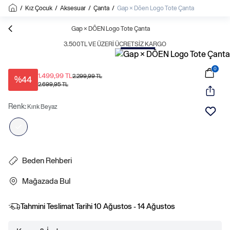
/
Kız Çocuk
/
Aksesuar
/
Çanta
/
Gap × Dôen Logo Tote Çanta
Gap × DÔEN Logo Tote Çanta
3.500TL VE ÜZERI ÜCRETSIZ KARGO
0
1.499,99 TL
2.299,99 TL
%44
2.699,95 TL
Renk:
Kırık Beyaz
Beden Rehberi
Mağazada Bul
Tahmini Teslimat Tarihi
10 Ağustos - 14 Ağustos