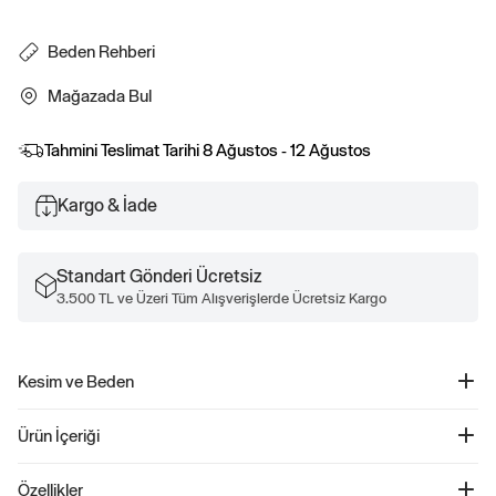
Beden Rehberi
Mağazada Bul
Tahmini Teslimat Tarihi
8 Ağustos - 12 Ağustos
Kargo & İade
Standart Gönderi Ücretsiz
3.500 TL ve Üzeri Tüm Alışverişlerde Ücretsiz Kargo
Kesim ve Beden
Kesim: Klasik.
Ürün İçeriği
Kolay ve rahat bir kesim.
Kalçaya kadar iniyor.
GapStudio Saten Gömlek - 867303
Gap beden S giyen modellerin boyu 5'8"–5'11" (172–180 cm) ve bel ölçüleri
Özellikler
Ürün Kodu: 867303