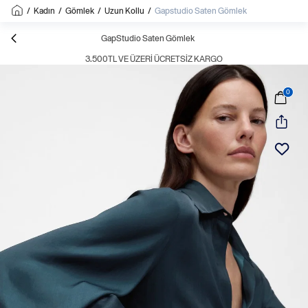
/
Kadın
/
Gömlek
/
Uzun Kollu
/
Gapstudio Saten Gömlek
GapStudio Saten Gömlek
3.500TL VE ÜZERI ÜCRETSIZ KARGO
0