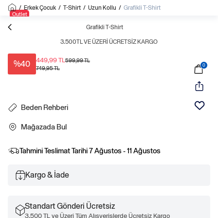
/
Erkek Çocuk
/
T-Shirt
/
Uzun Kollu
/
Grafikli T-Shirt
Outlet
Grafikli T-Shirt
3.500TL VE ÜZERI ÜCRETSIZ KARGO
449,99 TL
599,99 TL
%40
0
749,95 TL
Beden Rehberi
Mağazada Bul
Tahmini Teslimat Tarihi
7 Ağustos - 11 Ağustos
Kargo & İade
Standart Gönderi Ücretsiz
3.500 TL ve Üzeri Tüm Alışverişlerde Ücretsiz Kargo