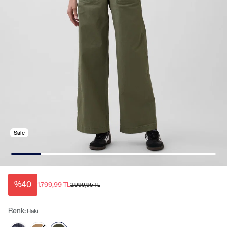
Sale
%40
1.799,99 TL
2.999,95 TL
Renk:
Haki