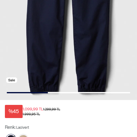
Sale
1.099,99 TL
1.299,99 TL
%45
1.999,95 TL
Renk:
Lacivert