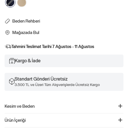
Beden Rehberi
Mağazada Bul
Tahmini Teslimat Tarihi
7 Ağustos - 11 Ağustos
Kargo & İade
Standart Gönderi Ücretsiz
3.500 TL ve Üzeri Tüm Alışverişlerde Ücretsiz Kargo
Kesim ve Beden
Kolay giyilebilir. Rahat kesim Daha fazla uyum ve beden bilgisi için Beden
Ürün İçeriği
Kılavuzumuza göz atın.