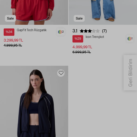
Sale
Sale
GapFit Tech Rüzgarlık
3.1
(7)
%34
2
Icon Trençkot
%29
1
3.299,99 TL
4.999,95 TL
4.999,99 TL
6.999,95 TL