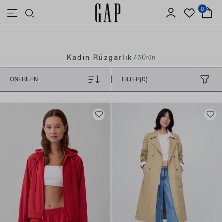
0
3.500 TL VE ÜZERİ ALIŞVERİŞLERDE ÜCRETSİZ KARGO
Kadın Rüzgarlık
/ 3 Ürün
|
ÖNERILEN
FILTER(0)