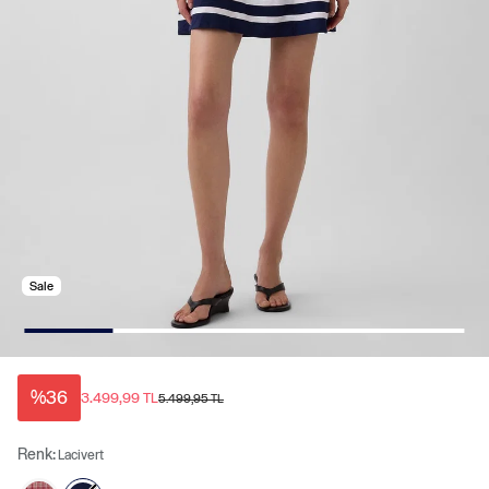
Sale
%36
3.499,99 TL
5.499,95 TL
Renk:
Lacivert