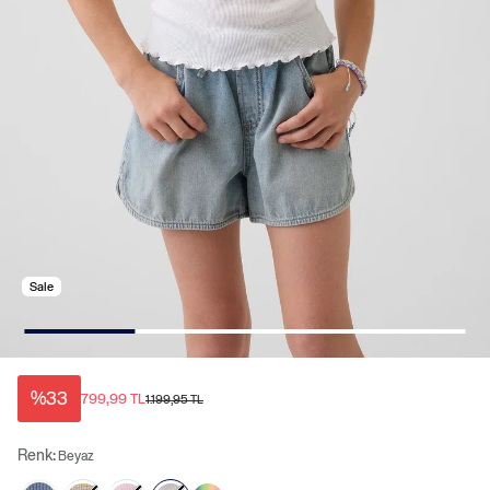
Sale
%33
799,99 TL
1.199,95 TL
Renk:
Beyaz