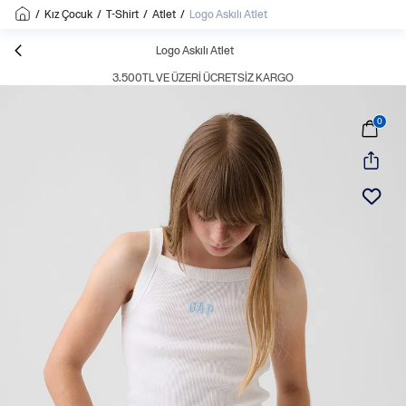
/
Kız Çocuk
/
T-Shirt
/
Atlet
/
Logo Askılı Atlet
Logo Askılı Atlet
3.500TL VE ÜZERI ÜCRETSIZ KARGO
0