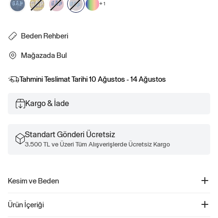
+
1
Beden Rehberi
Mağazada Bul
Tahmini Teslimat Tarihi
10 Ağustos - 14 Ağustos
Kargo & İade
Standart Gönderi Ücretsiz
3.500 TL ve Üzeri Tüm Alışverişlerde Ücretsiz Kargo
Kesim ve Beden
Kesim: Esnek oturuş.
Ürün İçeriği
Dar ve esnek, vücut şeklinize uyum sağlar.
Kalçada bitiyor.