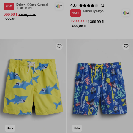
Bebek | Güneş Korumalı
4.0
(2)
%50
2
Tulum Mayo
Quick-Dry Mayo
%35
2
999,99 TL
1.299,99 TL
1.999,95 TL
1.299,99 TL
1.399,99 TL
1.999,95 TL
Sale
Sale