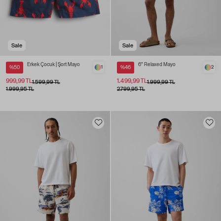
Sale
Sale
Erkek Çocuk | Şort Mayo
6" Relaxed Mayo
%50
1
%46
2
999,99 TL
1.499,99 TL
1.599,99 TL
1.999,99 TL
1.999,95 TL
2.799,95 TL