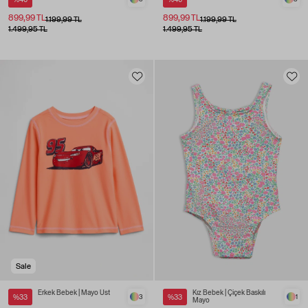
899,99 TL
899,99 TL
1.199,99 TL
1.199,99 TL
1.499,95 TL
1.499,95 TL
Sale
Erkek Bebek | Mayo Üst
Kız Bebek | Çiçek Baskılı
%33
3
%33
1
Mayo