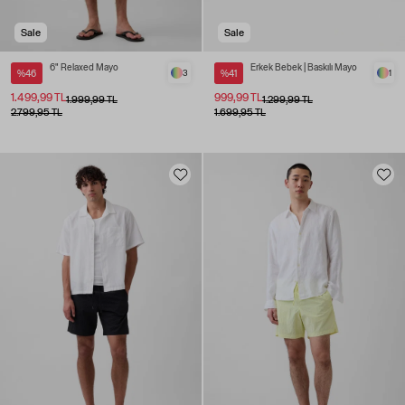
Sale
Sale
6" Relaxed Mayo
Erkek Bebek | Baskılı Mayo
%46
3
%41
1
1.499,99 TL
999,99 TL
1.999,99 TL
1.299,99 TL
2.799,95 TL
1.699,95 TL