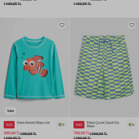
1.499,95 TL
1.499,95 TL
Sale
Erkek Bebek | Mayo Üst
Erkek Çocuk | Quick Dry
%33
3
%43
2
Mayo
999,99 TL
799,99 TL
1.199,99 TL
1.099,99 TL
1.499,95 TL
1.399,95 TL