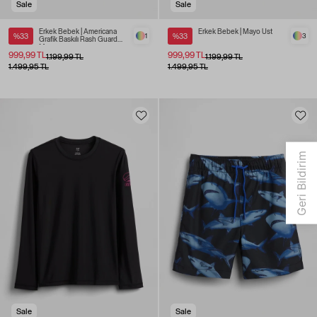
Sale
Sale
Erkek Bebek | Americana
Erkek Bebek | Mayo Üst
%33
1
%33
3
Grafik Baskılı Rash Guard
Mayo
999,99 TL
999,99 TL
1.199,99 TL
1.199,99 TL
1.499,95 TL
1.499,95 TL
Sale
Sale