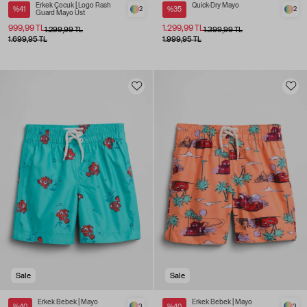
Erkek Çocuk | Logo Rash
Quick-Dry Mayo
%41
2
%35
2
Guard Mayo Üst
999,99 TL
1.299,99 TL
1.299,99 TL
1.399,99 TL
1.699,95 TL
1.999,95 TL
Sale
Sale
Erkek Bebek | Mayo
Erkek Bebek | Mayo
%40
3
%40
3