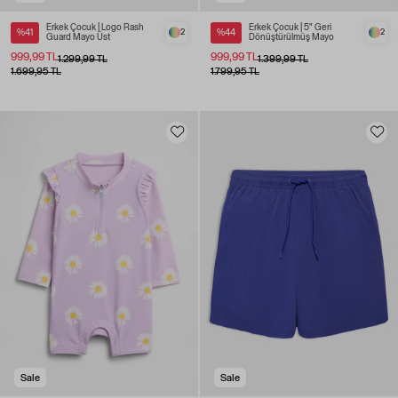
Erkek Çocuk | Logo Rash
Erkek Çocuk | 5" Geri
%41
2
%44
2
Guard Mayo Üst
Dönüştürülmüş Mayo
999,99 TL
999,99 TL
1.299,99 TL
1.399,99 TL
1.699,95 TL
1.799,95 TL
Sale
Sale