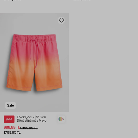
Sale
Erkek Çocuk | 5" Geri
%44
2
Dönüştürülmüş Mayo
999,99 TL
1.399,99 TL
1.799,95 TL