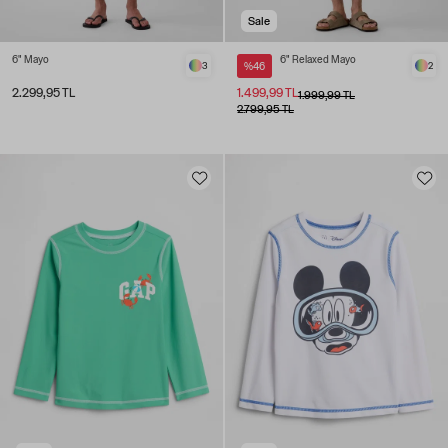
Sale
6" Mayo
6" Relaxed Mayo
3
%46
2
2.299,95 TL
1.499,99 TL
1.999,99 TL
2.799,95 TL