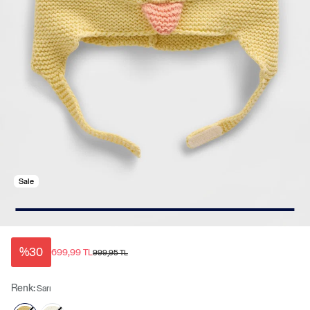
Sale
%30
699,99 TL
999,95 TL
Renk:
Sarı