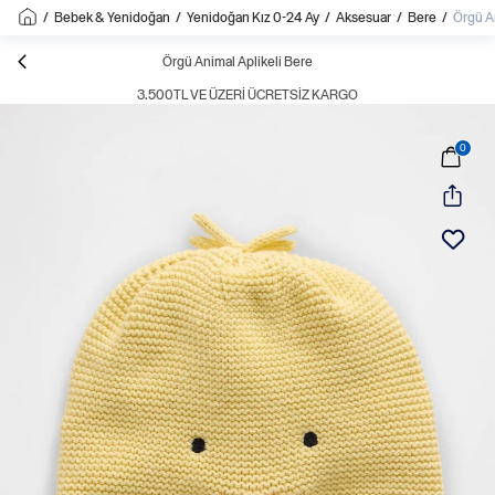
/
Bebek & Yenidoğan
/
Yenidoğan Kız 0-24 Ay
/
Aksesuar
/
Bere
/
Örgü A
Örgü Animal Aplikeli Bere
3.500TL VE ÜZERI ÜCRETSIZ KARGO
0