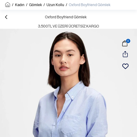
/
Kadın
/
Gömlek
/
Uzun Kollu
/
Oxford Boyfriend Gömlek
Oxford Boyfriend Gömlek
3.500TL VE ÜZERI ÜCRETSIZ KARGO
0