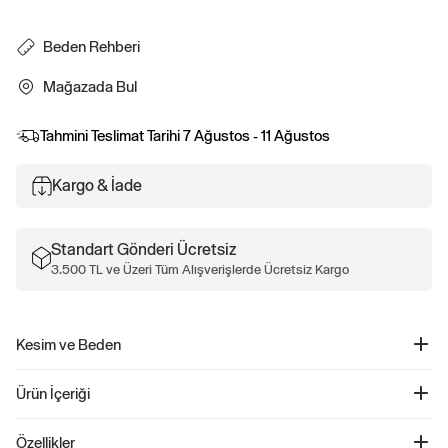
Beden Rehberi
Mağazada Bul
Tahmini Teslimat Tarihi
7 Ağustos - 11 Ağustos
Kargo & İade
Standart Gönderi Ücretsiz
3.500 TL ve Üzeri Tüm Alışverişlerde Ücretsiz Kargo
Kesim ve Beden
Kolay bir oturuşa sahip düz siluet.
Ürün İçeriği
Kalçaların altında bitiyor.
Ashika'nın boyu 1.75 m.
Oxford Boyfriend Gömlek - 269247
32" göğüs, 24" bel ve 34" kalça ölçülerine sahip, standart Gap Factory
Özellikler
Ürün Kodu: 269247