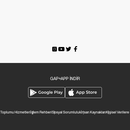
GAP+APP İNDİR
i Toplumu Hizmetleri
İşlem Rehberi
Sosyal Sorumluluk
İnsan Kaynakları
Kişisel Verilere