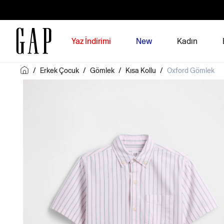
Yaz İndirimi
New
Kadın
/
Erkek Çocuk
/
Gömlek
/
Kısa Kollu
/
Oxford Gömlek