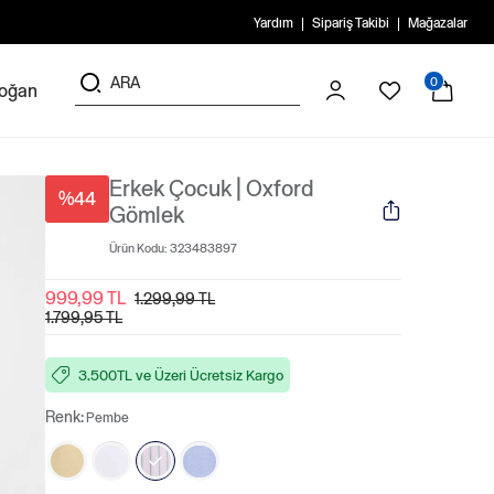
Yardım
Sipariş Takibi
Mağazalar
0
doğan
Erkek Çocuk | Oxford
%44
Gömlek
Ürün Kodu:
323483897
999,99 TL
1.299,99 TL
1.799,95 TL
3.500TL ve Üzeri Ücretsiz Kargo
Renk:
Pembe