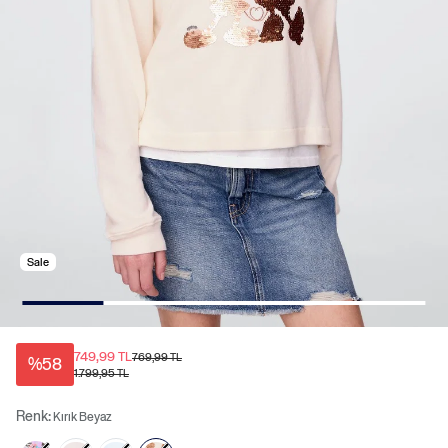
Sale
749,99 TL
769,99 TL
%58
1.799,95 TL
Renk:
Kırık Beyaz