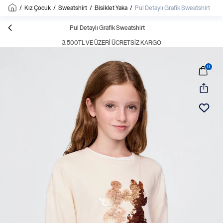
/
Kız Çocuk
/
Sweatshirt
/
Bisiklet Yaka
/
Pul Detaylı Grafik Sweatshirt
Pul Detaylı Grafik Sweatshirt
3.500TL VE ÜZERI ÜCRETSIZ KARGO
0