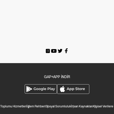
GAP+APP İNDİR
i Toplumu Hizmetleri
İşlem Rehberi
Sosyal Sorumluluk
İnsan Kaynakları
Kişisel Verilere