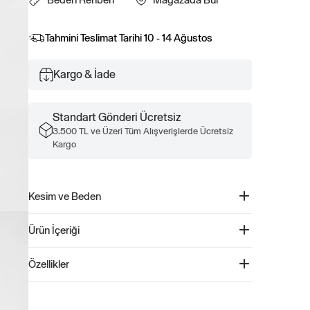
Tahmini Teslimat Tarihi
10 - 14 Ağustos
Kargo & İade
Standart Gönderi Ücretsiz
3.500 TL ve Üzeri Tüm Alışverişlerde Ücretsiz
Kargo
Kesim ve Beden
Belde oturur.
Ürün İçeriği
Kalça ve uyluk kısmında rahat bir kesime sahiptir.
Rahat paça.
Relaxed Fit Utility Jean Pantolon - 793957
Özellikler
Ürün Kodu: 793957
Bu ürün, su tasarrufu sağlayan Washwell programımızın bir
%98 Pamuk, %2 Elastan.
parçasıdır. Geleneksel yıkama yöntemlerine kıyasla,
Makinede yıkanabilir.
Washwell en az %20 daha az su kullanmaktadır. Siyah renk