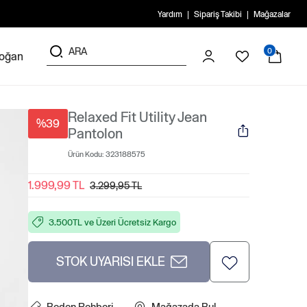
Yardım
Sipariş Takibi
Mağazalar
0
doğan
Relaxed Fit Utility Jean
%39
Pantolon
Ürün Kodu:
323188575
1.999,99 TL
3.299,95 TL
3.500TL ve Üzeri Ücretsiz Kargo
STOK UYARISI EKLE
Beden Rehberi
Mağazada Bul