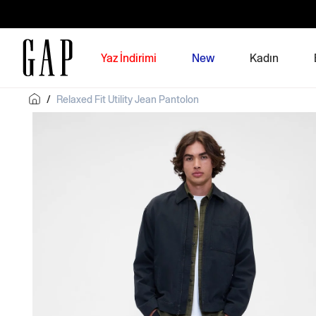
Yaz İndirimi
New
Kadın
/
Relaxed Fit Utility Jean Pantolon