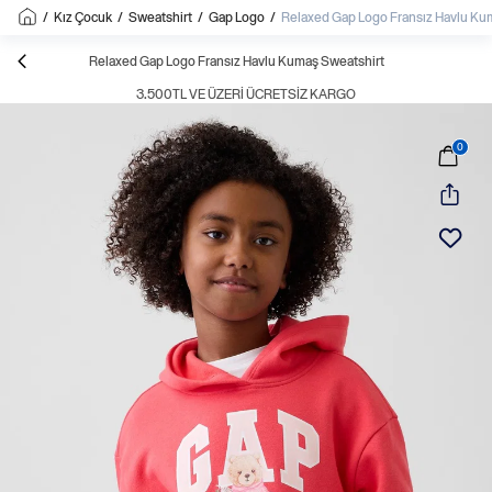
/
Kız Çocuk
/
Sweatshirt
/
Gap Logo
/
Relaxed Gap Logo Fransız Havlu Ku
Relaxed Gap Logo Fransız Havlu Kumaş Sweatshirt
3.500TL VE ÜZERI ÜCRETSIZ KARGO
0