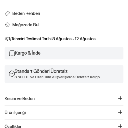
Beden Rehberi
Mağazada Bul
Tahmini Teslimat Tarihi
8 Ağustos - 12 Ağustos
Kargo & İade
Standart Gönderi Ücretsiz
3.500 TL ve Üzeri Tüm Alışverişlerde Ücretsiz Kargo
Kesim ve Beden
Düz, relaxed kesim.
Ürün İçeriği
Kalçanın altında bitiyor.
Relaxed Gap Logo Fransız Havlu Kumaş Sweatshirt - 900453
Özellikler
Ürün Kodu: 900453