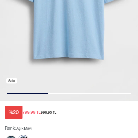
Sale
%20
799,99 TL
999,95 TL
Renk:
Açık Mavi