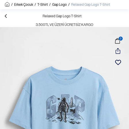
/
Erkek Çocuk
/
T-Shirt
/
Gap Logo
/
Relaxed Gap Logo T-Shirt
Relaxed Gap Logo T-Shirt
3.500TL VE ÜZERI ÜCRETSIZ KARGO
0