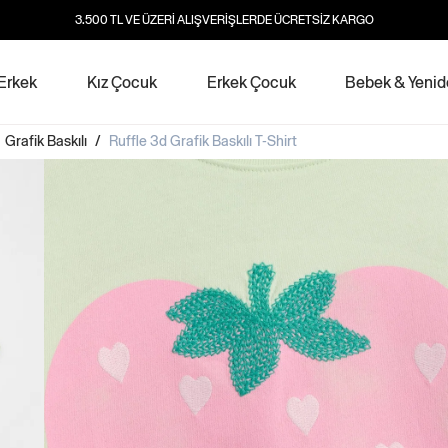
3.500 TL VE ÜZERİ ALIŞVERİŞLERDE ÜCRETSİZ KARGO
Erkek
Kız Çocuk
Erkek Çocuk
Bebek & Yeni
/
Grafik Baskılı
/
Ruffle 3d Grafik Baskılı T-Shirt