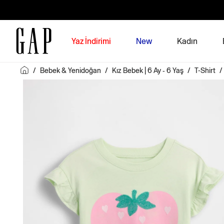
Yaz İndirimi
New
Kadın
/
Bebek & Yenidoğan
/
Kız Bebek | 6 Ay - 6 Yaş
/
T-Shirt