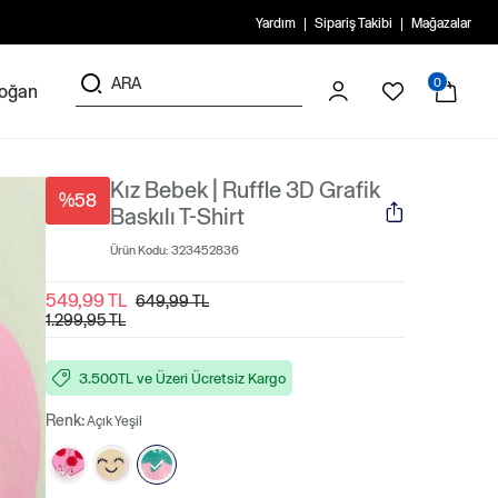
Yardım
Sipariş Takibi
Mağazalar
0
doğan
Kız Bebek | Ruffle 3D Grafik
%58
Baskılı T-Shirt
Ürün Kodu:
323452836
549,99 TL
649,99 TL
1.299,95 TL
3.500TL ve Üzeri Ücretsiz Kargo
Renk:
Açık Yeşil