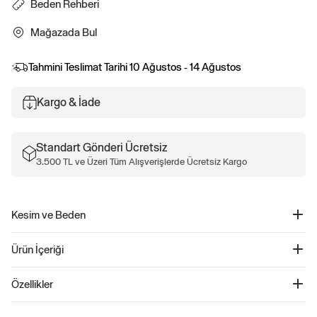
Beden Rehberi
Mağazada Bul
Tahmini Teslimat Tarihi
10 Ağustos - 14 Ağustos
Kargo & İade
Standart Gönderi Ücretsiz
3.500 TL ve Üzeri Tüm Alışverişlerde Ücretsiz Kargo
Kesim ve Beden
Kesim: Oversized.
Ürün İçeriği
Vücutta bol durur.
Classic kesim için bir veya iki beden küçüğünü tercih edin.
Soccer Jersey Gap Logo T-Shirt - 801418
Kalçaya kadar gelir.
Özellikler
Ürün Kodu: 801418
Çocuklar için tasarlanmış bu Soft cotton jersey grafik T-shirt, konforu ve şıklığı
%100 Pamuk.
bir araya getiriyor. Kontrast crewneck detayıyla dikkat çeken bu uzun kollu