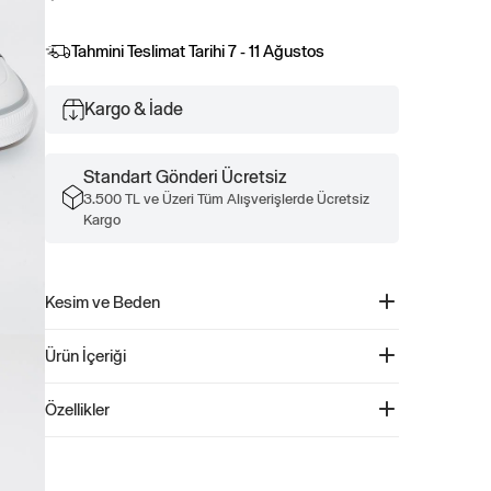
Tahmini Teslimat Tarihi
7 - 11 Ağustos
Kargo & İade
Standart Gönderi Ücretsiz
3.500 TL ve Üzeri Tüm Alışverişlerde Ücretsiz
Kargo
Kesim ve Beden
Ürünler tam kalıptır. Büyük beden tercih etmeyiniz.
Ürün İçeriği
SPOR AYAKKABI - GP-1015
Özellikler
Ürün Kodu: GP-1015
Yıkanmaya uygun değildir. Silerek temizleyiniz.
Nefes alabilen malzeme ile üretilmiştir.
Tırtık taban yapısına sahiptir.
Rahat ve şık yapısıyla günlük kullanıma uygundur.