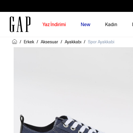
Yaz İndirimi
New
Kadın
/
Erkek
/
Aksesuar
/
Ayakkabı
/
Spor Ayakkabi