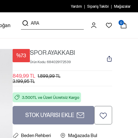
Yardım
Sipariş Takibi
Mağazalar
0
doğan
SPOR AYAKKABI
%73
Ürün Kodu:
684029172539
849,99 TL
1.899,99 TL
3.199,95 TL
3.500TL ve Üzeri Ücretsiz Kargo
STOK UYARISI EKLE
Beden Rehberi
Mağazada Bul