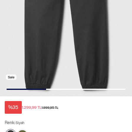
Sale
%35
1.299,99 TL
1.999,95 TL
Renk:
Siyah