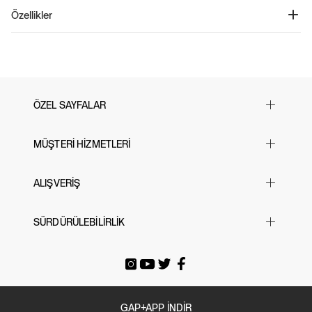
Twill Kargo Jogger Pantolon - 887681
Özellikler
Ürün Kodu: 887681
Bu pantolon, su tasarrufu sağlayan Washwell programımızın bir parçasıdır.
%98 Pamuk, %2 Spandeks
Geleneksel yıkama yöntemlerine kıyasla Washwell, 2016'dan bu yana
Makinede yıkanabilir.
milyonlarca litre su tasarrufu sağlamıştır. Esnek dimi dokuma kumaştan
İthal edilmiştir.
üretilmiştir. Elastik belindeki bağcıklar ve fermuar detayı ile rahat bir kullanım
sunar. Yanlarda dikişli cepler ve yamalı yan cepler bulunur. Elastik manşetler ile
şıklığı ve konforu bir araya getirir.
ÖZEL SAYFALAR
Yılbaşı Hediye Önerileri
MÜŞTERİ HİZMETLERİ
Sevgililer Günü
23 Nisan
Sık Sorulan Sorular
ALIŞVERİŞ
Black Friday
Bize Ulaşın
Cyber Monday
Mağazalarımız
Beden Tablosu
SÜRDÜRÜLEBİLİRLİK
Babalar Günü
İade & Değişim
Siparişi Takip Et
Anneler Günü
Gönderi Ücretleri
E-arşiv Fatura
Gap For Good
Okula Dönüş
Üyeliksiz Sipariş Takibi / İadesi
Tatil Bavulu
GAP+APP İNDİR