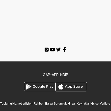
GAP+APP İNDİR
i Toplumu Hizmetleri
İşlem Rehberi
Sosyal Sorumluluk
İnsan Kaynakları
Kişisel Verilere