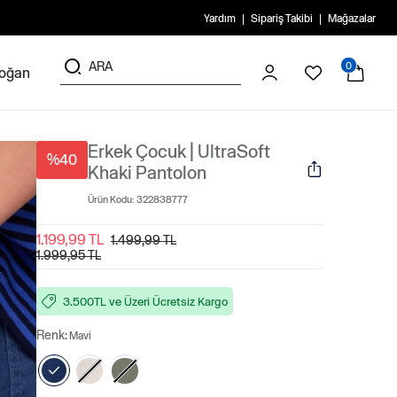
Yardım
Sipariş Takibi
Mağazalar
0
doğan
Erkek Çocuk | UltraSoft
%40
Khaki Pantolon
Ürün Kodu:
322838777
1.199,99 TL
1.499,99 TL
1.999,95 TL
3.500TL ve Üzeri Ücretsiz Kargo
Renk:
Mavi