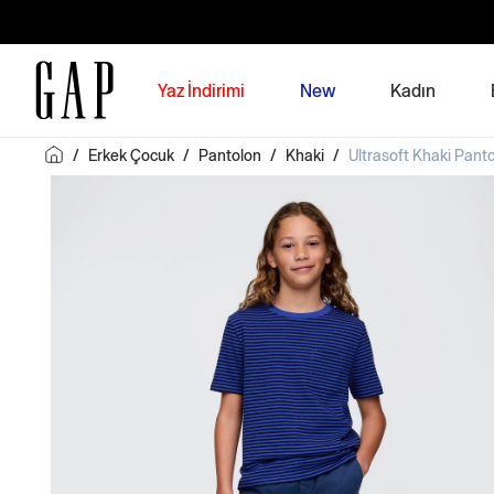
Yaz İndirimi
New
Kadın
/
Erkek Çocuk
/
Pantolon
/
Khaki
/
Ultrasoft Khaki Pant