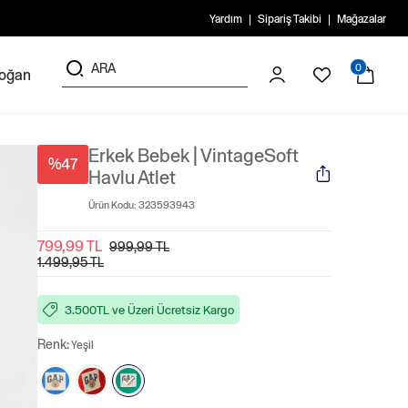
Yardım
Sipariş Takibi
Mağazalar
0
doğan
Erkek Bebek | VintageSoft
%47
Havlu Atlet
Ürün Kodu:
323593943
799,99 TL
999,99 TL
1.499,95 TL
3.500TL ve Üzeri Ücretsiz Kargo
Renk:
Yeşil