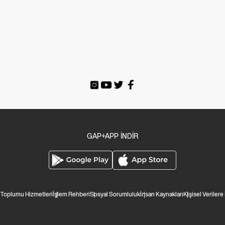
GAP+APP İNDİR
i Toplumu Hizmetleri
İşlem Rehberi
Sosyal Sorumluluk
İnsan Kaynakları
Kişisel Verilere