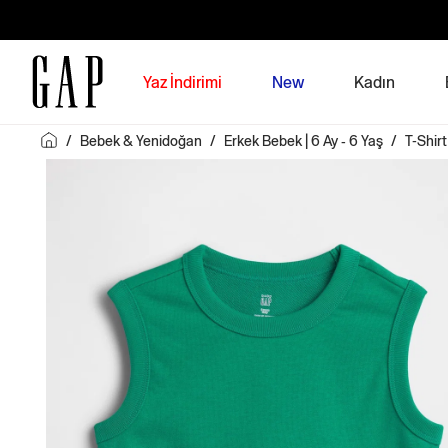
Yaz İndirimi
New
Kadın
/
Bebek & Yenidoğan
/
Erkek Bebek | 6 Ay - 6 Yaş
/
T-Shirt