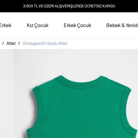
3.500 TL VE ÜZERİ ALIŞVERİŞLERDE ÜCRETSİZ KARGO
Erkek
Kız Çocuk
Erkek Çocuk
Bebek & Yeni
/
Atlet
/
Vintagesoft Havlu Atlet