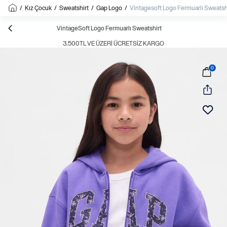
/
Kız Çocuk
/
Sweatshirt
/
Gap Logo
/
Vintagesoft Logo Fermuarlı Sweatsh
VintageSoft Logo Fermuarlı Sweatshirt
3.500TL VE ÜZERI ÜCRETSIZ KARGO
0