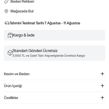
Beden Rehberi
Mağazada Bul
Tahmini Teslimat Tarihi
7 Ağustos - 11 Ağustos
Kargo & İade
Standart Gönderi Ücretsiz
3.500 TL ve Üzeri Tüm Alışverişlerde Ücretsiz Kargo
Kesim ve Beden
Kesim: Oversized.
Ürün İçeriği
Vücutta bol durur.
Classic kesim için bir veya iki beden küçüğünü tercih edin.
VintageSoft Logo Fermuarlı Sweatshirt - 824077
Kalçaya kadar gelir.
Özellikler
Ürün Kodu: 824077
Çocuklar için tasarlanmış bu eşofman üstü, yumuşak pamuk karışımı fleece ile
77% Pamuk, %23 Geri Dönüştürülmüş Polyester.
konforu ve şıklığı bir araya getiriyor. Kapüşonlu yakası, uzun kolları ve lastik