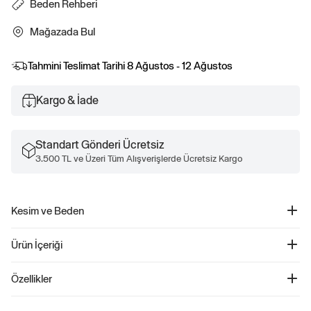
Beden Rehberi
Mağazada Bul
Tahmini Teslimat Tarihi
8 Ağustos - 12 Ağustos
Kargo & İade
Standart Gönderi Ücretsiz
3.500 TL ve Üzeri Tüm Alışverişlerde Ücretsiz Kargo
Kesim ve Beden
Kolay giyilebilir Rahat kesim
Ürün İçeriği
%100 Organik Pamuk Disney Minnie Mouse Pijama Takımı - 772717
Özellikler
Ürün Kodu: 772717
%100 Organik Pamuk Makinede soğuk yıkayın. İthal edilmiştir.
%100 organik olarak yetiştirilmiş pamuktan üretilmiştir.