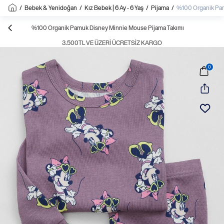
/
Bebek & Yenidoğan
/
Kız Bebek | 6 Ay - 6 Yaş
/
Pijama
/
%100 Organik Pam
%100 Organik Pamuk Disney Minnie Mouse Pijama Takımı
3.500TL VE ÜZERI ÜCRETSIZ KARGO
0