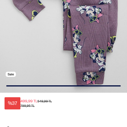
Sale
499,99 TL
549,99 TL
%37
799,95 TL