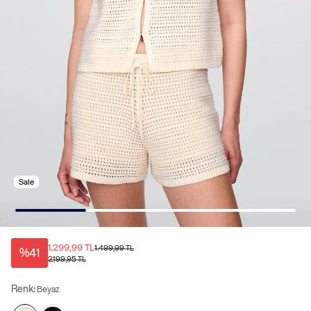
Sale
1.299,99 TL
1.499,99 TL
%41
2.199,95 TL
Renk:
Beyaz