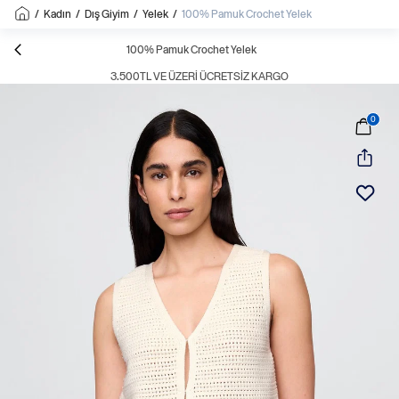
/
Kadın
/
Dış Giyim
/
Yelek
/
100% Pamuk Crochet Yelek
100% Pamuk Crochet Yelek
3.500TL VE ÜZERI ÜCRETSIZ KARGO
0