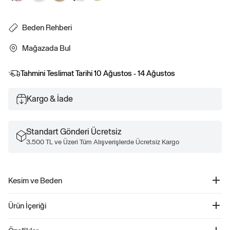
Beden Rehberi
Mağazada Bul
Tahmini Teslimat Tarihi
10 Ağustos - 14 Ağustos
Kargo & İade
Standart Gönderi Ücretsiz
3.500 TL ve Üzeri Tüm Alışverişlerde Ücretsiz Kargo
Kesim ve Beden
Düz ve rahat kesim Kalça hizasında biter.
Ürün İçeriği
2'li Gap Logo Kısa Kollu T-Shirt Seti - 586342