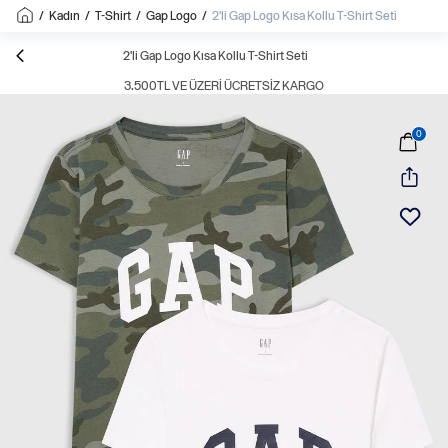
/
Kadın
/
T-Shirt
/
Gap Logo
/
2'li Gap Logo Kısa Kollu T-Shirt Seti
2'li Gap Logo Kısa Kollu T-Shirt Seti
3.500TL VE ÜZERI ÜCRETSIZ KARGO
0