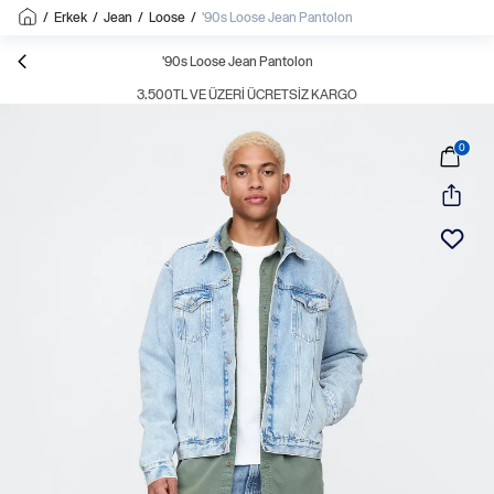
/
Erkek
/
Jean
/
Loose
/
'90s Loose Jean Pantolon
'90s Loose Jean Pantolon
3.500TL VE ÜZERI ÜCRETSIZ KARGO
0