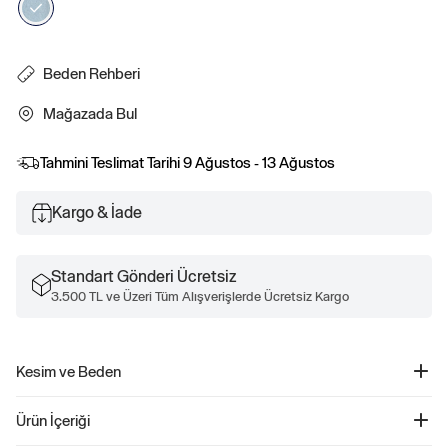
Beden Rehberi
Mağazada Bul
Tahmini Teslimat Tarihi
9 Ağustos - 13 Ağustos
Kargo & İade
Standart Gönderi Ücretsiz
3.500 TL ve Üzeri Tüm Alışverişlerde Ücretsiz Kargo
Kesim ve Beden
Mid Rise Jean'imizin 12.
Ürün İçeriği
75″ (32 cm) bel yüksekliği vardır.
Belin altında oturur ve daha uzun bir yükseklik sunar.