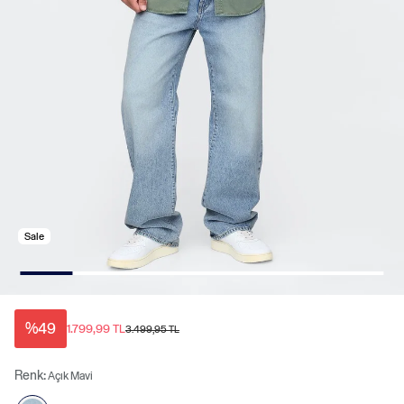
Sale
%49
1.799,99 TL
3.499,95 TL
Renk:
Açık Mavi