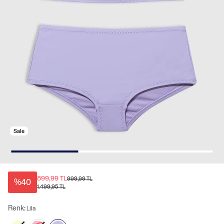
Sale
899,99 TL
999,99 TL
%40
1.499,95 TL
Renk:
Lila