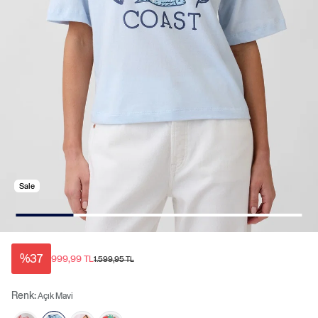
Sale
%37
999,99 TL
1.599,95 TL
Renk:
Açık Mavi