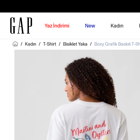
Yaz İndirimi
New
Kadın
/
Kadın
/
T-Shirt
/
Bisiklet Yaka
/
Boxy Grafik Baskılı T-Sh