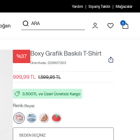
Yardım
Sipariş Takibi
Mağazalar
0
doğan
Boxy Grafik Baskılı T-Shirt
%37
Ürün Kodu:
323607203
999,99 TL
1.599,95 TL
3.500TL ve Üzeri Ücretsiz Kargo
Renk:
Beyaz
BEDEN SEÇINIZ