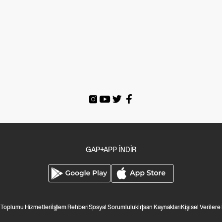
GAP+APP İNDİR
i Toplumu Hizmetleri
İşlem Rehberi
Sosyal Sorumluluk
İnsan Kaynakları
Kişisel Verilere