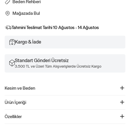
Beden Rehberi
Mağazada Bul
Tahmini Teslimat Tarihi
10 Ağustos - 14 Ağustos
Kargo & İade
Standart Gönderi Ücretsiz
3.500 TL ve Üzeri Tüm Alışverişlerde Ücretsiz Kargo
Kesim ve Beden
Fit ve beden bilgileri için, Beden Rehberimize göz atın.
Ürün İçeriği
Brannan Bear Logo Çorap - 843963
Özellikler
Ürün Kodu: 843963
Bebeklerinizin konforu için tasarlanmış Soft stretch knit socks, güçlendirilmiş
%60 Polyester, %26 Naylon, %12 Yün, %2 Spandeks.
burun ve topuk yapısıyla dayanıklılığı artırıyor. Üst kısmındaki Brannan Bear