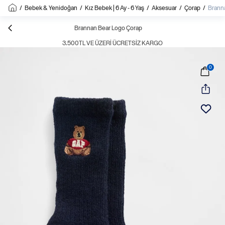
/
Bebek & Yenidoğan
/
Kız Bebek | 6 Ay - 6 Yaş
/
Aksesuar
/
Çorap
/
Brann
Brannan Bear Logo Çorap
3.500TL VE ÜZERI ÜCRETSIZ KARGO
0