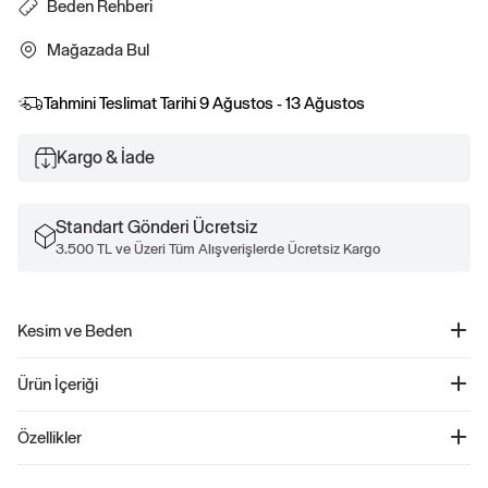
Beden Rehberi
Mağazada Bul
Tahmini Teslimat Tarihi
9 Ağustos - 13 Ağustos
Kargo & İade
Standart Gönderi Ücretsiz
3.500 TL ve Üzeri Tüm Alışverişlerde Ücretsiz Kargo
Kesim ve Beden
Kesim: Klasik.
Ürün İçeriği
Rahat ve düz bir kesim.
Kalçada bitiyor.
Cable Örgü Bisiklet Yaka Kazak - 846138
Özellikler
Ürün Kodu: 846138
Çocuklar için tasarlanmış bu yumuşak Cable Örgü pamuklu kazak, konfor ve
%100 Pamuk.
şıklığı bir araya getiriyor. Yuvarlak yaka tasarımı ve uzun kollarıyla hem sıcak