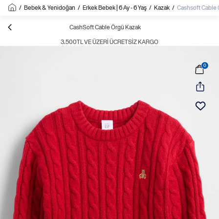
/
Bebek & Yenidoğan
/
Erkek Bebek | 6 Ay - 6 Yaş
/
Kazak
/
Cashsoft Cable
CashSoft Cable Örgü Kazak
3.500TL VE ÜZERI ÜCRETSIZ KARGO
0