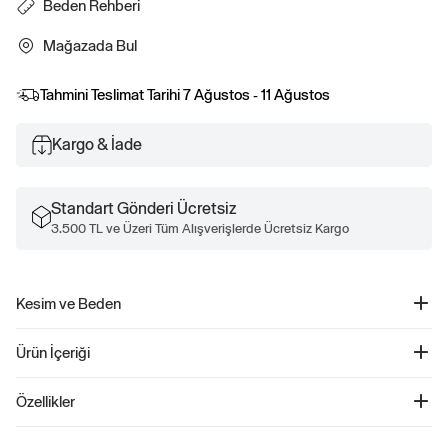
Beden Rehberi
Mağazada Bul
Tahmini Teslimat Tarihi
7 Ağustos - 11 Ağustos
Kargo & İade
Standart Gönderi Ücretsiz
3.500 TL ve Üzeri Tüm Alışverişlerde Ücretsiz Kargo
Kesim ve Beden
Rahat, kolay bir kesim.
Ürün İçeriği
Kalçada bitiyor.
Bedenler bebekten küçük çocuğa kadar çeşitlenir.
CashSoft Cable Örgü Kazak - 829213
Özellikler
Ürün Kodu: 829213
Bebeğinizin şıklığını ve rahatlığını ön planda tutan bu Supersoft Cable Örgü
%53 Pamuk, %24 Naylon, %23 Akrilik.
kazak, yumuşak dokusu ile gün boyu konfor sağlar. Klasik crewneck tasarımı ve