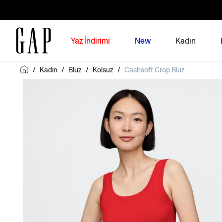
Yaz İndirimi
New
Kadın
/
Kadın
/
Bluz
/
Kolsuz
/
Cashsoft Crop Bluz