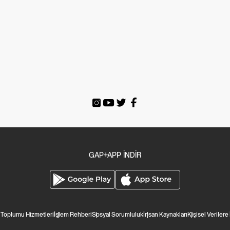
GAP+APP İNDİR
i Toplumu Hizmetleri
İşlem Rehberi
Sosyal Sorumluluk
İnsan Kaynakları
Kişisel Verilere