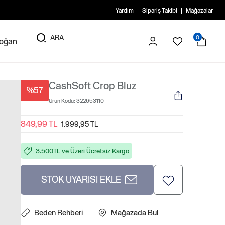
Yardım
Sipariş Takibi
Mağazalar
0
doğan
CashSoft Crop Bluz
%57
Ürün Kodu:
322653110
849,99 TL
1.999,95 TL
3.500TL ve Üzeri Ücretsiz Kargo
STOK UYARISI EKLE
Beden Rehberi
Mağazada Bul