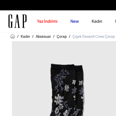
Yaz İndirimi
New
Kadın
/
Kadın
/
Aksesuar
/
Çorap
/
Çiçek Desenli Crew Çorap