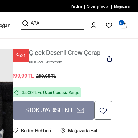
Yardım
Sipariş Takibi
Mağazalar
0
doğan
Çiçek Desenli Crew Çorap
%31
Ürün Kodu:
322526951
199,99 TL
289,95 TL
3.500TL ve Üzeri Ücretsiz Kargo
STOK UYARISI EKLE
Beden Rehberi
Mağazada Bul