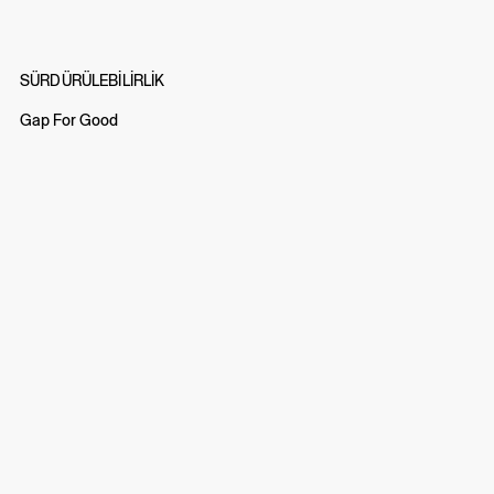
bu çorap, doğal kaynakların kullanımını ve atık miktarını
azaltmaya katkıda bulunur. Hem rahatlık hem de
sürdürülebilirliği bir araya getiren bu çoraplar,
gardırobunuzun vazgeçilmez bir parçası olacak.
SÜRDÜRÜLEBİLİRLİK
Gap For Good