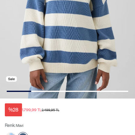
Sale
%28
1.799,99 TL
2.499,95 TL
Renk:
Mavi