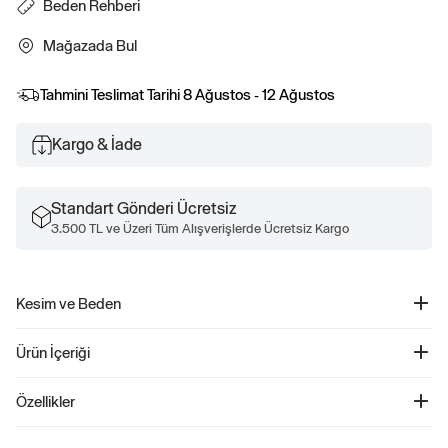
Beden Rehberi
Mağazada Bul
Tahmini Teslimat Tarihi
8 Ağustos - 12 Ağustos
Kargo & İade
Standart Gönderi Ücretsiz
3.500 TL ve Üzeri Tüm Alışverişlerde Ücretsiz Kargo
Kesim ve Beden
Daha fazla beden ve uygunluk bilgisi için Beden Tablosu'muzu kontrol edin.
Ürün İçeriği
Cozy Bere - 791286
Özellikler
Ürün Kodu: 791286
Çocuklar için tasarlanmış bu şapka, cozy knit dokusuyla hem sıcak tutar hem de
%100 Akrilik Makinede yıkanabilir.
rahat bir kullanım sunar. Ön kısmındaki işlenmiş Gap logo, şıklığı ve markanın