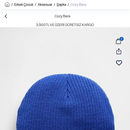
/
Erkek Çocuk
/
Aksesuar
/
Şapka
/
Cozy Bere
Cozy Bere
3.500TL VE ÜZERI ÜCRETSIZ KARGO
0