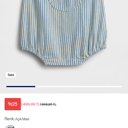
Sale
%25
1.499,99 TL
1.999,95 TL
Renk:
Açık Mavi