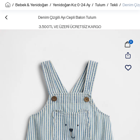
/
Bebek & Yenidoğan
/
Yenidoğan Kız 0-24 Ay
/
Tulum
/
Tekli
/
Denim Çizg
Denim Çizgili Ayı Cepli Balon Tulum
3.500TL VE ÜZERI ÜCRETSIZ KARGO
0