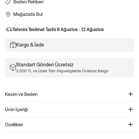
Beden Rehberi
Mağazada Bul
Tahmini Teslimat Tarihi
8 Ağustos - 12 Ağustos
Kargo & İade
Standart Gönderi Ücretsiz
3.500 TL ve Üzeri Tüm Alışverişlerde Ücretsiz Kargo
Kesim ve Beden
Kesim: Rahat.
Ürün İçeriği
Her yerde kolay bir siluet.
Bol paça.
Easy Baggy Jean Pantolon - 800328
Özellikler
Ürün Kodu: 800328
Çocuklar için tasarlanmış bu denim pantolon, kolay giyilebilir baggy kesimi ile
%95 Pamuk, %5 Geri Dönüştürülmüş Pamuk.
konforu ön planda tutuyor. Ayarlanabilir lastikli bel kısmı ve fermuar detayı ile