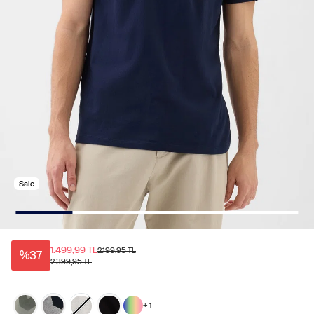
Sale
1.499,99 TL
2.199,95 TL
%37
2.399,95 TL
+
1