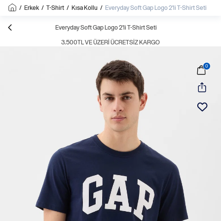
/
Erkek
/
T-Shirt
/
Kısa Kollu
/
Everyday Soft Gap Logo 2'li T-Shirt Seti
Everyday Soft Gap Logo 2'li T-Shirt Seti
3.500TL VE ÜZERI ÜCRETSIZ KARGO
0