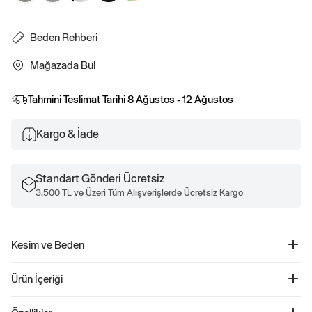
Beden Rehberi
Mağazada Bul
Tahmini Teslimat Tarihi
8 Ağustos - 12 Ağustos
Kargo & İade
Standart Gönderi Ücretsiz
3.500 TL ve Üzeri Tüm Alışverişlerde Ücretsiz Kargo
Kesim ve Beden
Daha fazla uyum ve beden bilgisi için Beden Kılavuzumuza göz atın.
Ürün İçeriği
Everyday Soft Gap Logo 2'li T-Shirt Seti - 885595