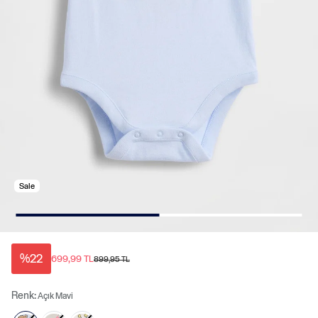
Sale
%22
699,99 TL
899,95 TL
Renk:
Açık Mavi