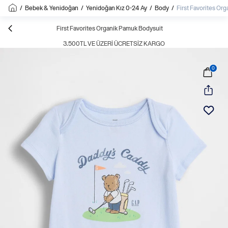
/
Bebek & Yenidoğan
/
Yenidoğan Kız 0-24 Ay
/
Body
/
First Favorites Or
First Favorites Organik Pamuk Bodysuit
3.500TL VE ÜZERI ÜCRETSIZ KARGO
0