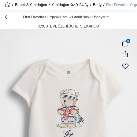
/
Bebek & Yenidoğan
/
Yenidoğan Kız 0-24 Ay
/
Body
/
First Favorites Org
First Favorites Organik Pamuk Grafik Baskılı Bodysuit
3.500TL VE ÜZERI ÜCRETSIZ KARGO
0