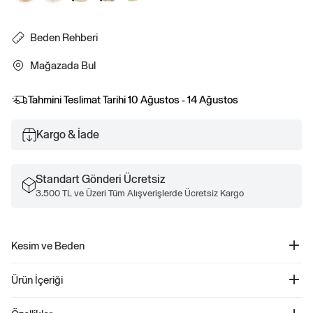
Beden Rehberi
Mağazada Bul
Tahmini Teslimat Tarihi
10 Ağustos - 14 Ağustos
Kargo & İade
Standart Gönderi Ücretsiz
3.500 TL ve Üzeri Tüm Alışverişlerde Ücretsiz Kargo
Kesim ve Beden
Daha fazla beden ve ölçü bilgisi için Boyut Rehberimize göz atın.
Ürün İçeriği
First Favorites Organik Pamuk Grafik Baskılı Bodysuit - 898585