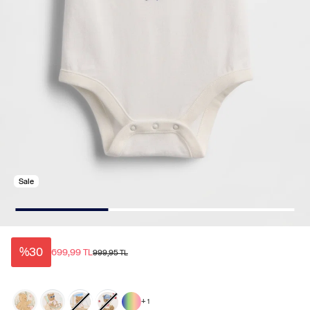
Sale
%30
699,99 TL
999,95 TL
+
1