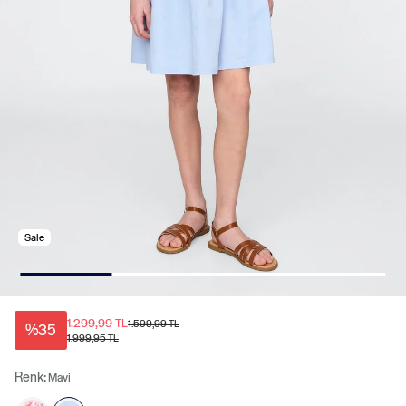
Sale
1.299,99 TL
1.599,99 TL
%35
1.999,95 TL
Renk:
Mavi