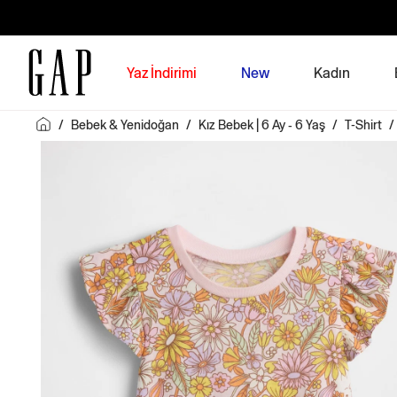
Yaz İndirimi
New
Kadın
/
Bebek & Yenidoğan
/
Kız Bebek | 6 Ay - 6 Yaş
/
T-Shirt