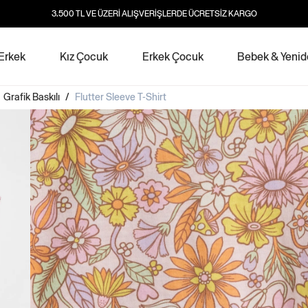
3.500 TL VE ÜZERİ ALIŞVERİŞLERDE ÜCRETSİZ KARGO
Erkek
Kız Çocuk
Erkek Çocuk
Bebek & Yeni
/
Grafik Baskılı
/
Flutter Sleeve T-Shirt