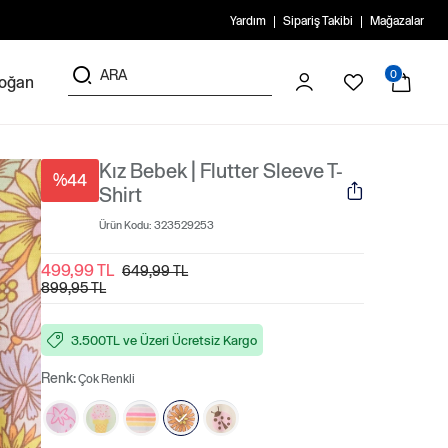
Yardım
Sipariş Takibi
Mağazalar
0
doğan
Kız Bebek | Flutter Sleeve T-
%44
Shirt
Ürün Kodu:
323529253
499,99 TL
649,99 TL
899,95 TL
3.500TL ve Üzeri Ücretsiz Kargo
Renk:
Çok Renkli