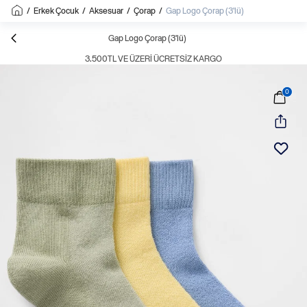
/
Erkek Çocuk
/
Aksesuar
/
Çorap
/
Gap Logo Çorap (3'lü)
Gap Logo Çorap (3'lü)
3.500TL VE ÜZERI ÜCRETSIZ KARGO
0