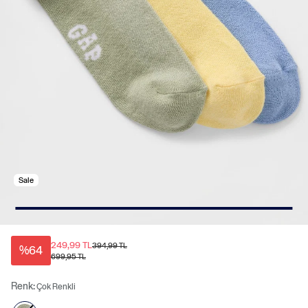
Sale
249,99 TL
394,99 TL
%64
699,95 TL
Renk:
Çok Renkli