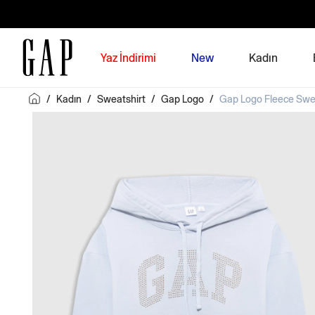
Yaz İndirimi
New
Kadın
/
Kadın
/
Sweatshirt
/
Gap Logo
/
Gap Logo Fleece Swe