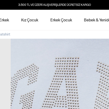
3.500 TL VE ÜZERİ ALIŞVERİŞLERDE ÜCRETSİZ KARGO
Erkek
Kız Çocuk
Erkek Çocuk
Bebek & Yeni
atshirt