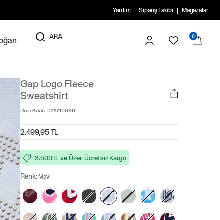
Yardım
Sipariş Takibi
Mağazalar
0
doğan
Gap Logo Fleece
Sweatshirt
Ürün Kodu:
322710098
2.499,95 TL
3.500TL ve Üzeri Ücretsiz Kargo
Renk:
Mavi