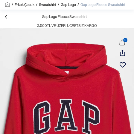
/
Erkek Çocuk
/
Sweatshirt
/
Gap Logo
/
Gap Logo Fleece Sweatshirt
Gap Logo Fleece Sweatshirt
3.500TL VE ÜZERI ÜCRETSIZ KARGO
0