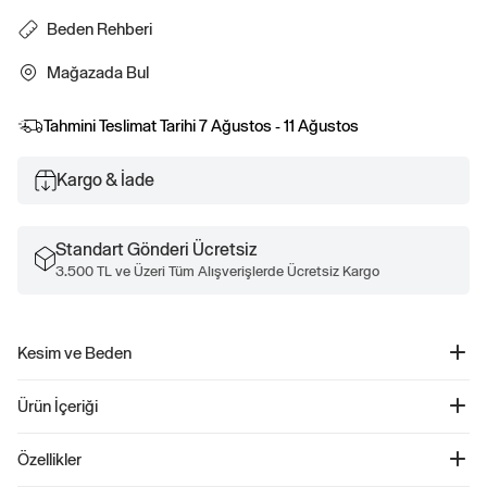
Beden Rehberi
Mağazada Bul
Tahmini Teslimat Tarihi
7 Ağustos - 11 Ağustos
Kargo & İade
Standart Gönderi Ücretsiz
3.500 TL ve Üzeri Tüm Alışverişlerde Ücretsiz Kargo
Kesim ve Beden
Daha fazla uyum ve beden bilgisi için Beden Kılavuzumuza göz atın.
Ürün İçeriği
Gap Logo Fleece Sweatshirt - 516663
Özellikler
Ürün Kodu: 516663
Yumuşacık ve rahat polar kumaşıyla tasarlanan bu çocuk sweatshirt, hem