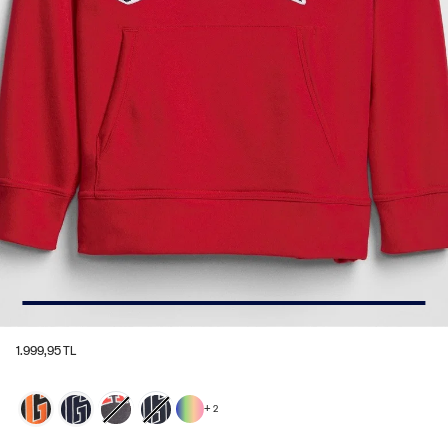
1.999,95 TL
+
2