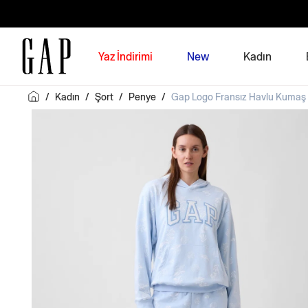
Yaz İndirimi
New
Kadın
/
Kadın
/
Şort
/
Penye
/
Gap Logo Fransız Havlu Kumaş 