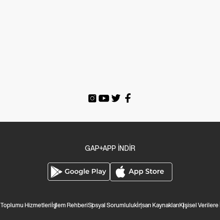
GAP+APP İNDİR
i Toplumu Hizmetleri
İşlem Rehberi
Sosyal Sorumluluk
İnsan Kaynakları
Kişisel Verilere