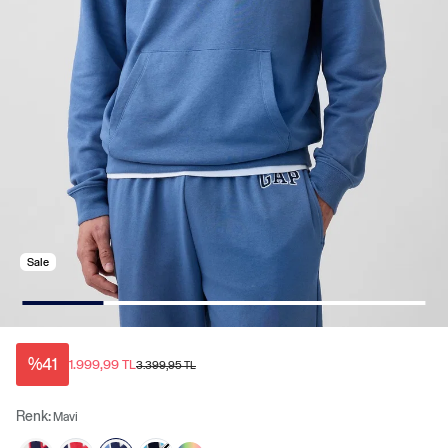
Sale
%41
1.999,99 TL
3.399,95 TL
Renk:
Mavi