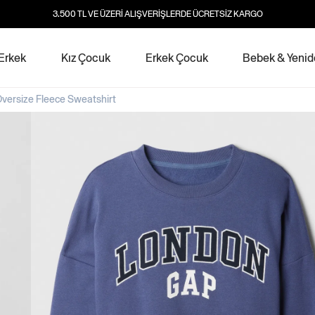
3.500 TL VE ÜZERİ ALIŞVERİŞLERDE ÜCRETSİZ KARGO
Erkek
Kız Çocuk
Erkek Çocuk
Bebek & Yeni
Oversize Fleece Sweatshirt