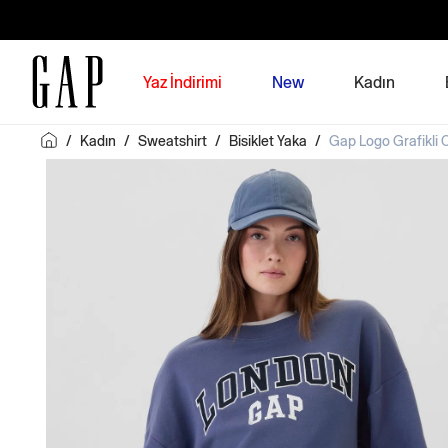
Yaz İndirimi
New
Kadın
/
Kadın
/
Sweatshirt
/
Bisiklet Yaka
/
Gap Logo Grafikli 