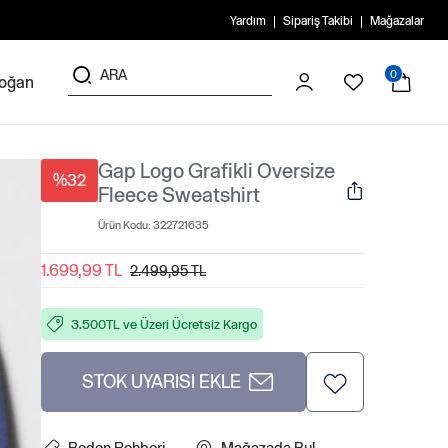
Yardım
Sipariş Takibi
Mağazalar
0
doğan
Gap Logo Grafikli Oversize
%32
Fleece Sweatshirt
Ürün Kodu:
322721635
1.699,99 TL
2.499,95 TL
3.500TL ve Üzeri Ücretsiz Kargo
STOK UYARISI EKLE
Beden Rehberi
Mağazada Bul